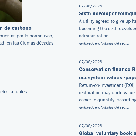
07/08/2026
Sixth developer relinq
A utility agreed to give up 
ón de carbono
becoming the sixth develope
puestas por la normativas,
administration.
dad, en las últimas décadas
Archivado en:
Noticias del sector
07/08/2026
Conservation finance R
ecosystem values -pap
Return-on-investment (ROI
eles actuales
restoration may undervalue 
easier to quantify, accordin
Archivado en:
Noticias del sector
07/08/2026
Global voluntary book a